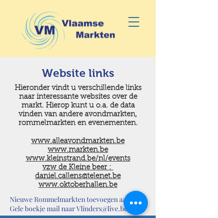
Website links
Hieronder vindt u verschillende links
naar interessante websites over de
markt. Hierop kunt u o.a. de data
vinden van andere avondmarkten,
rommelmarkten en evenementen.
www.alleavondmarkten.be
www.markten.be
www.kleinstrand.be/nl/events
vzw de Kleine beer :
daniel.callens@telenet.be
www.oktoberhallen.be
Nieuwe Rommelmarkten toevoegen aan het
Gele boekje mail naar
Vlinders@live.be