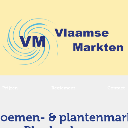
Prijzen
Reglement
Contact
loemen- & plantenmar