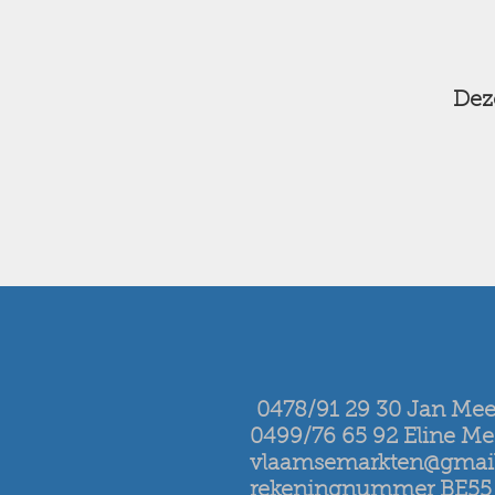
Deze
0478/91 29 30 Jan Me
0499/76 65 92 Eline M
vlaamsemarkten@gmai
rekeningnummer BE55 