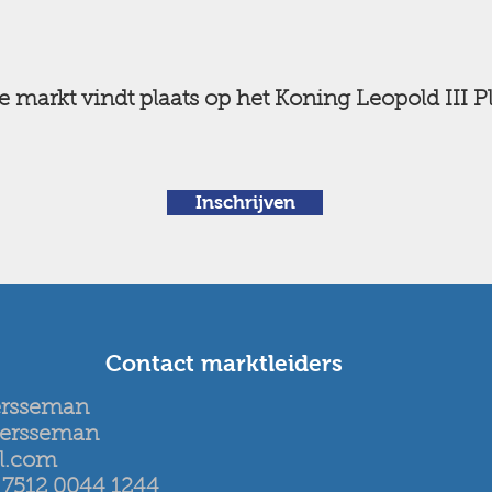
 markt vindt plaats op het Koning Leopold III Pl
Inschrijven
Contact marktleiders
ersseman
eersseman
l.com
7512 0044 1244