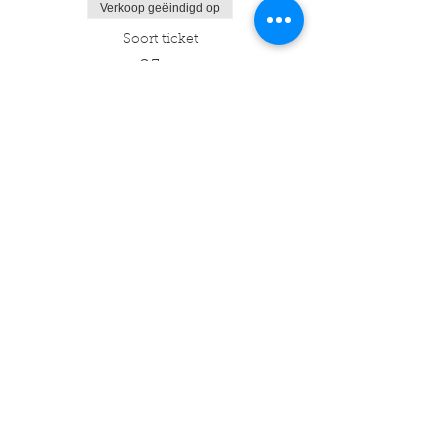
Verkoop geëindigd op
Soort ticket
25m
Prijs
€ 250,00
+€ 6,25 servicekosten ticket
Verkoop geëindigd op
Soort ticket
30m
Prijs
€ 300,00
+€ 7,50 servicekosten ticket