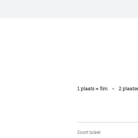
1 plaats = 5m   -   2 plaats
Soort ticket