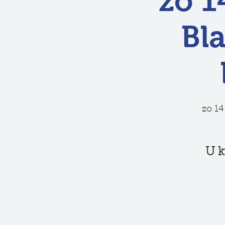
zo 1
Bl
zo 14
U k