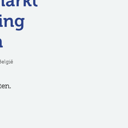
markt
ing
n
België
ten.