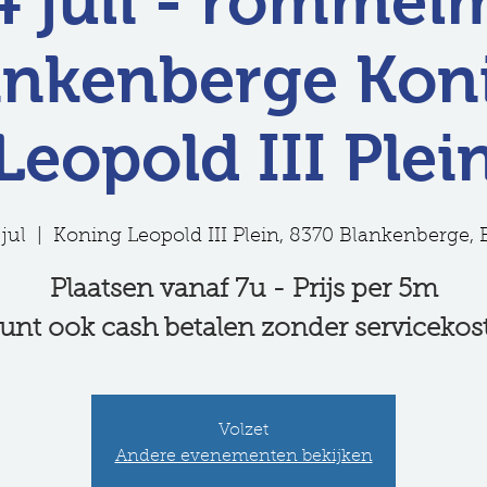
4 juli - rommel
ankenberge Kon
Leopold III Plei
 jul
  |  
Koning Leopold III Plein, 8370 Blankenberge, 
Plaatsen vanaf 7u - Prijs per 5m
unt ook cash betalen zonder servicekos
Volzet
Andere evenementen bekijken