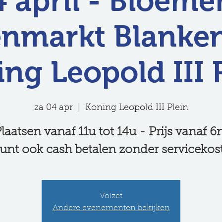
4 april - Bloeme
enmarkt Blanke
ng Leopold III 
za 04 apr
  |  
Koning Leopold III Plein
laatsen vanaf 11u tot 14u - Prijs vanaf 
unt ook cash betalen zonder servicekos
Volzet
Andere evenementen bekijken