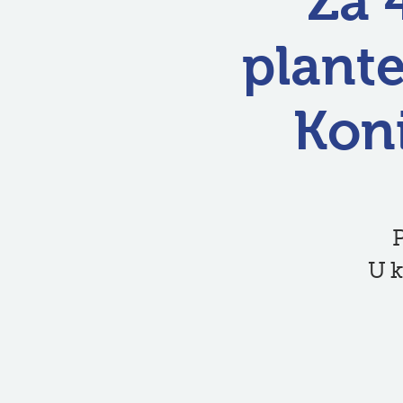
Za 
plant
Koni
P
U k