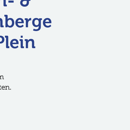
n- &
nberge
Plein
6m
ten.