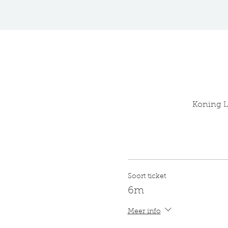
Koning Le
Soort ticket
6m
Meer info