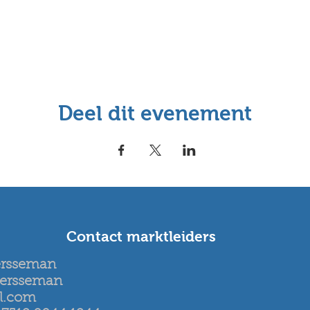
Deel dit evenement
Contact marktleiders
ersseman
eersseman
l.com