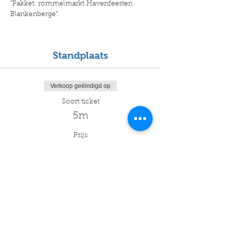
"Pakket: rommelmarkt Havenfeesten 
Blankenberge".
Standplaats
Verkoop geëindigd op
Soort ticket
5m
Prijs
€ 45,00
+€ 1,13 servicekosten ticket