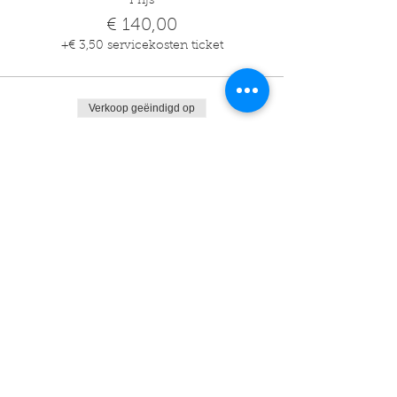
Prijs
€ 140,00
+€ 3,50 servicekosten ticket
Verkoop geëindigd op
Soort ticket
25m
Prijs
€ 175,00
+€ 4,38 servicekosten ticket
Verkoop geëindigd op
Soort ticket
30m
Prijs