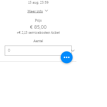
13 aug, 23:59
Meer info
Prijs
€ 85,00
+€ 2,13 servicekosten ticket
Aantal
Soort ticket
18m
Verkoop eindigt op
13 aug, 23:59
Meer info