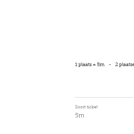
1 plaats = 5m   -   2 plaats
Soort ticket
5m