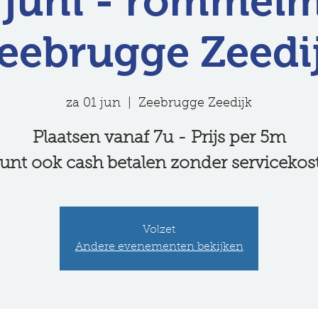
 juni - rommel
eebrugge Zeedi
za 01 jun
  |  
Zeebrugge Zeedijk
Plaatsen vanaf 7u - Prijs per 5m
unt ook cash betalen zonder servicekos
Volzet
Andere evenementen bekijken