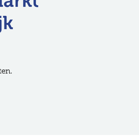
markt
jk
ten.