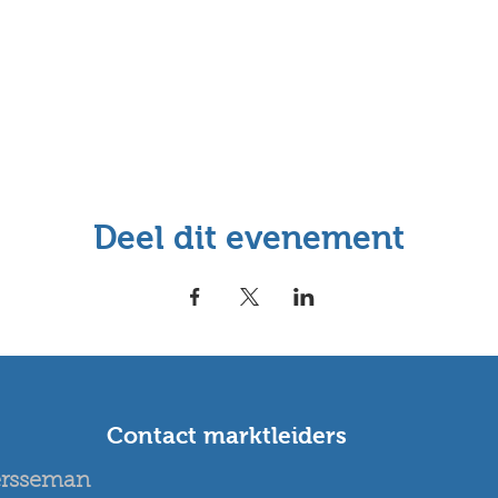
Deel dit evenement
Contact marktleiders
ersseman