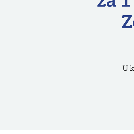
za 1
Z
U k