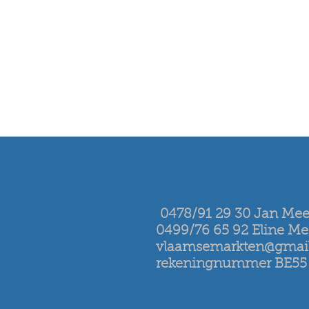
0478/91 29 30 Jan Me
0499/76 65 92 Eline M
vlaamsemarkten@gmai
rekeningnummer BE55 