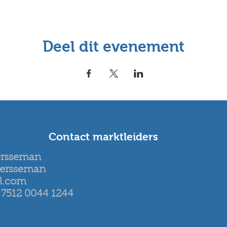
Deel dit evenement
Contact marktleiders
ersseman
eersseman
l.com
7512 0044 1244