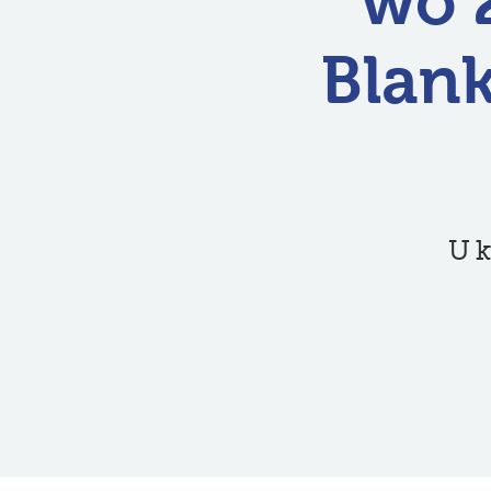
wo 2
Blan
U k