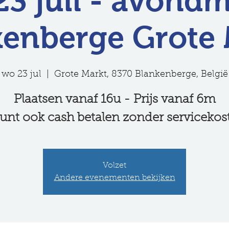
3 juli - avond
kenberge Grote 
wo 23 jul
  |  
Grote Markt, 8370 Blankenberge, België
Plaatsen vanaf 16u - Prijs vanaf 6m
unt ook cash betalen zonder servicekos
Volzet
Andere evenementen bekijken