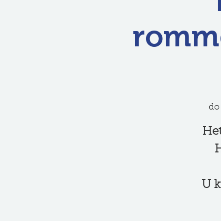
romme
do
Het
H
U k