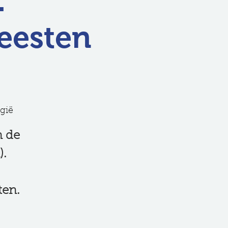
:
eesten
gië
n de
).
ten.