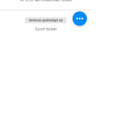
+€ 8,50 servicekosten ticket
Verkoop geëindigd op
Soort ticket
25m
Prijs
€ 425,00
+€ 10,63 servicekosten ticket
Verkoop geëindigd op
Soort ticket
30m
Prijs
€ 510,00
+€ 12,75 servicekosten ticket