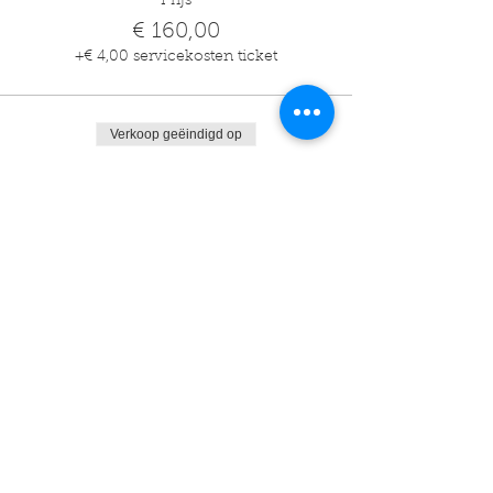
Prijs
€ 160,00
+€ 4,00 servicekosten ticket
Verkoop geëindigd op
Soort ticket
25m
Prijs
€ 200,00
+€ 5,00 servicekosten ticket
Verkoop geëindigd op
Soort ticket
30m
Prijs