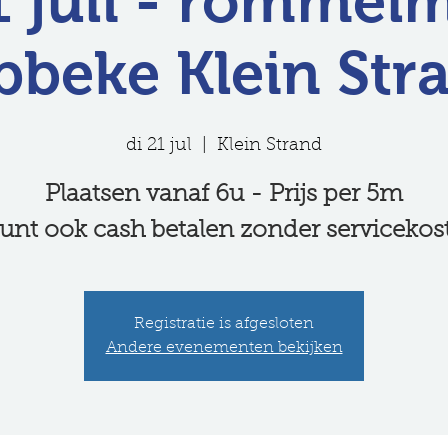
1 juli - rommel
bbeke Klein Str
di 21 jul
  |  
Klein Strand
Plaatsen vanaf 6u - Prijs per 5m
unt ook cash betalen zonder servicekos
Registratie is afgesloten
Andere evenementen bekijken