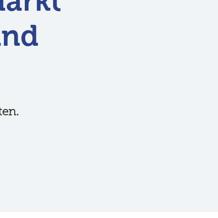
markt
and
ten.