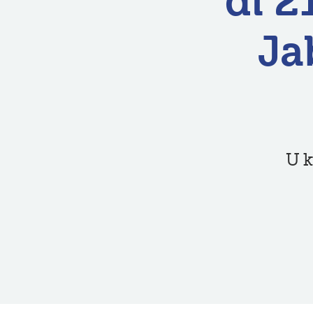
di 2
Ja
U k