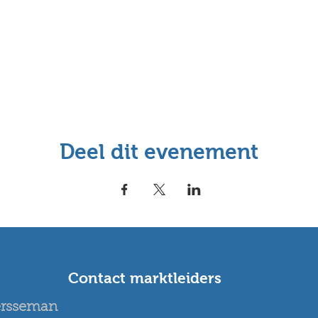
Deel dit evenement
Contact marktleiders
ersseman