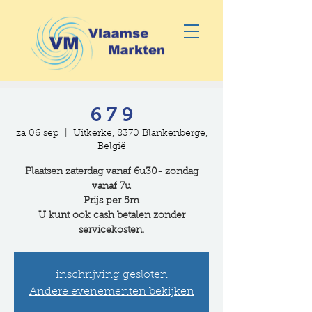
6 7 9
za 06 sep
  |  
Uitkerke, 8370 Blankenberge,
België
Plaatsen zaterdag vanaf 6u30- zondag
vanaf 7u
Prijs per 5m
U kunt ook cash betalen zonder
servicekosten.
inschrijving gesloten
Andere evenementen bekijken